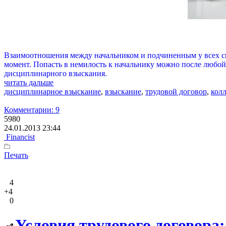
Взаимоотношения между начальником и подчиненным у всех скл
момент. Попасть в немилость к начальнику можно после любой
дисциплинарного взыскания.
читать дальше
дисциплинарное взыскание
,
взыскание
,
трудовой договор
,
кол
Комментарии: 9
5980
24.01.2013 23:44
Financist
Печать
4
+4
0
Условия трудового договора: