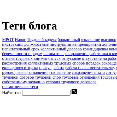
Теги блога
МРОТ
Налог
Трудовой кодекс
больничный
взыскание
выговор
инструкция
должностные инструкции на предприятии
дополни
испытательный срок
коллективный договор
командировка
ком
беременности и родам
наниматель
направление работника в к
отмена трудовых книжек
отпуск
отпускные
отсутствие на рабо
рассмотрения коллективных трудовых споров
порядок сокраще
ежегодного отпуска
прогул
работа
работа по совместительству
руководитель
соглашение
сокращение
сокращение штата
сотру
трудовой договор
трудовой спор
трудовые отношения
трудовы
собственному желанию
условия трудового договора
посмотреть все теги
Найти тэг: