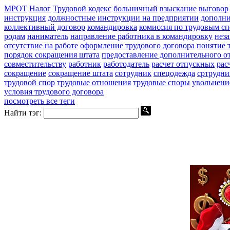
МРОТ
Налог
Трудовой кодекс
больничный
взыскание
выговор
инструкция
должностные инструкции на предприятии
дополни
коллективный договор
командировка
комиссия по трудовым с
родам
наниматель
направление работника в командировку
нез
отсутствие на работе
оформление трудового договора
понятие 
порядок сокращения штата
предоставление дополнительного о
совместительству
работник
работодатель
расчет отпускных
рас
сокращение
сокращение штата
сотрудник
спецодежда
сртрудни
трудовой спор
трудовые отношения
трудовые споры
увольнени
условия трудового договора
посмотреть все теги
Найти тэг: