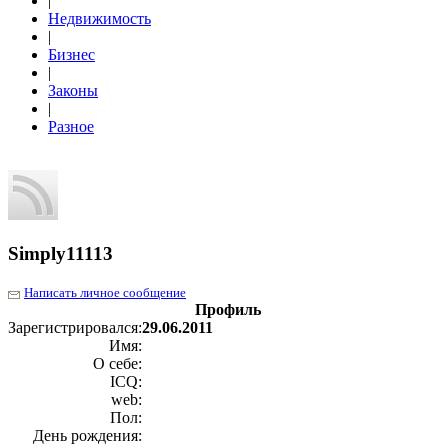
|
Недвижимость
|
Бизнес
|
Законы
|
Разное
Simply11113
Написать личное сообщение
Профиль
Зарегистрировался:
29.06.2011
Имя:
О себе:
ICQ:
web:
Пол:
День рождения: