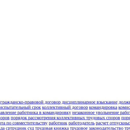
гражданско-правовой договор
дисциплинарное взыскание
долж
испытательный срок
коллективный договор
командировка
комис
авление работника в командировку
незаконное увольнение рабо
поров
порядок рассмотрения коллективных трудовых споров
пор
ота по совместительству
работник
работодатель
расчет отпускны
да
сртрудник
суд
трудовая книжка
трудовое законодательство
тр