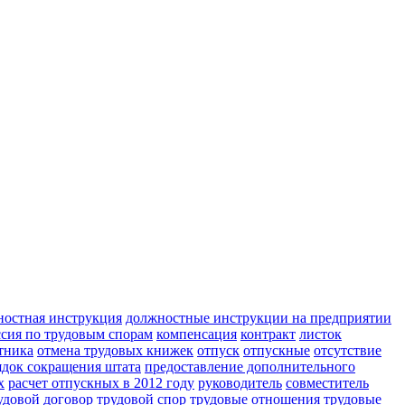
ностная инструкция
должностные инструкции на предприятии
сия по трудовым спорам
компенсация
контракт
листок
тника
отмена трудовых книжек
отпуск
отпускные
отсутствие
ядок сокращения штата
предоставление дополнительного
х
расчет отпускных в 2012 году
руководитель
совместитель
удовой договор
трудовой спор
трудовые отношения
трудовые