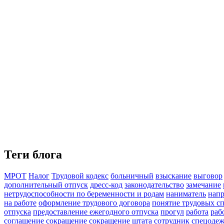
Теги блога
МРОТ
Налог
Трудовой кодекс
больничный
взыскание
выговор
дополнительный отпуск
дресс-код
законодательство
замечание
нетрудоспособности по беременности и родам
наниматель
напр
на работе
оформление трудового договора
понятие трудовых с
отпуска
предоставление ежегодного отпуска
прогул
работа
раб
соглашение
сокращение
сокращение штата
сотрудник
спецодеж