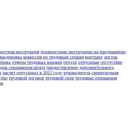
ностная инструкция
должностные инструкции на предприятии
мандировка
комиссия по трудовым спорам
контракт
листок
тника
отмена трудовых книжек
отпуск
отпускные
отсутствие
ядок сокращения штата
предоставление дополнительного
х
расчет отпускных в 2012 году
руководитель
сверхурочная
ство
трудовой договор
трудовой спор
трудовые отношения
ра