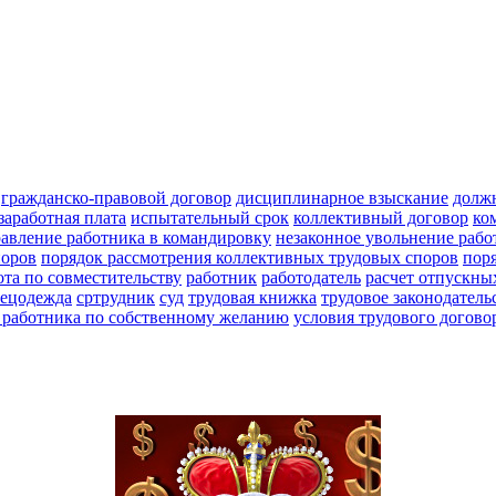
гражданско-правовой договор
дисциплинарное взыскание
долж
заработная плата
испытательный срок
коллективный договор
ко
авление работника в командировку
незаконное увольнение рабо
поров
порядок рассмотрения коллективных трудовых споров
пор
ота по совместительству
работник
работодатель
расчет отпускны
пецодежда
сртрудник
суд
трудовая книжка
трудовое законодатель
 работника по собственному желанию
условия трудового догово