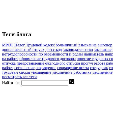
Теги блога
МРОТ
Налог
Трудовой кодекс
больничный
взыскание
выговор
дополнительный отпуск
дресс-код
законодательство
замечание
нетрудоспособности по беременности и родам
наниматель
напр
на работе
оформление трудового договора
понятие трудовых с
отпуска
предоставление ежегодного отпуска
прогул
работа
раб
работа
соглашение
сокращение
сокращение штата
сотрудник
с
трудовые споры
увольнение
увольнение работника
увольнение
посмотреть все теги
Найти тэг: