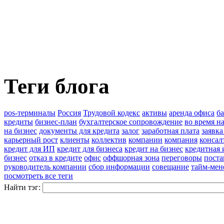
Теги блога
pos-терминалы
Россия
Трудовой кодекс
активы
аренда офиса
б
кредиты
бизнес-план
бухгалтерское сопровождение
во время н
на бизнес
документы для кредита
залог
заработная плата
заявка
карьерный рост
клиенты
коллектив
компании
компания
консал
кредит для ИП
кредит для бизнеса
кредит на бизнес
кредитная 
бизнес
отказ в кредите
офис
оффшорная зона
переговоры
поста
руководитель компании
сбор информации
совещание
тайм-мен
посмотреть все теги
Найти тэг: