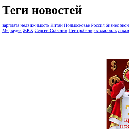
Теги новостей
зарплата
недвижимость
Китай
Подмосковье
Россия
бизнес
эко
Медведев
ЖКХ
Сергей Собянин
Центробанк
автомобиль
страх