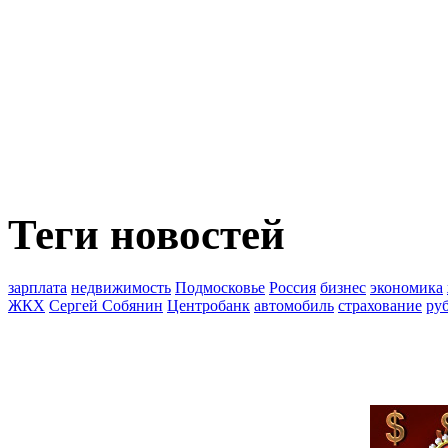
Теги новостей
зарплата
недвижимость
Подмосковье
Россия
бизнес
экономика
ЖКХ
Сергей Собянин
Центробанк
автомобиль
страхование
ру