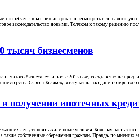
й потребует в кратчайшие сроки пересмотреть всю налоговую по
овое законодательство новыми. Толчком к такому решению посл
00 тысяч бизнесменов
ень малого бизнеса, если после 2013 году государство не продл
министерства Сергей Беляков, выступая на заседании открытого 
а в получении ипотечных креди
лижайших лет улучшить жилищные условия. Большая часть этого
 а также собственные сбережения граждан. Правда, по мнению эк