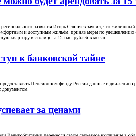
 можно будет арендовать за 15
а регионального развития Игорь Слюняев заявил, что жилищный 
 комфортным и доступным жильём, приняв меры по удешевлению с
ую квартиру в столице за 15 тыс. рублей в месяц.
туп к банковской тайне
 предоставлять Пенсионном фонду России данные о движении ср
с документом.
спевает за ценами
ели Великобритании перенесли самое серьезное ухудшение в обл