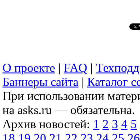
О проекте
|
FAQ
|
Техподд
Баннеры сайта
|
Каталог с
При использовании матери
на asks.ru — обязательна.
Архив новостей:
1
2
3
4
5
18
19
20
21
22
23
24
25
26