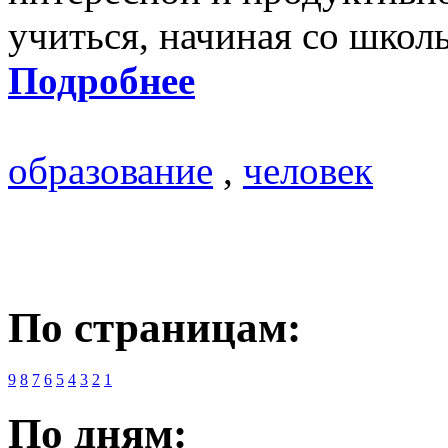
учиться, начиная со школ
Подробнее
образование
,
человек
По страницам:
9
8
7
6
5
4
3
2
1
По дням: