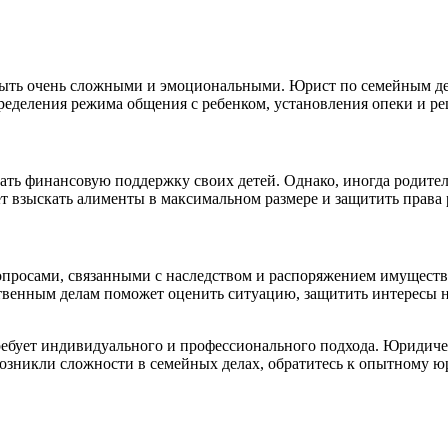
 быть очень сложными и эмоциональными. Юрист по семейным де
ределения режима общения с ребенком, установления опеки и ре
вать финансовую поддержку своих детей. Однако, иногда родител
т взыскать алименты в максимальном размере и защитить права р
 вопросами, связанными с наследством и распоряжением имуще
твенным делам поможет оценить ситуацию, защитить интересы н
 требует индивидуального и профессионального подхода. Юриди
с возникли сложности в семейных делах, обратитесь к опытному