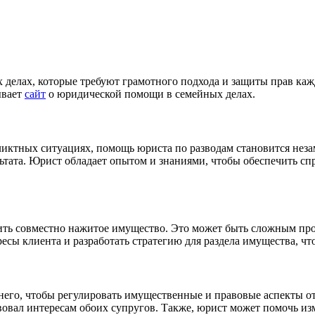
елах, которые требуют грамотного подхода и защиты прав кажд
ывает
сайт
о юридической помощи в семейных делах.
фликтных ситуациях, помощь юриста по разводам становится нез
льтата. Юрист обладает опытом и знаниями, чтобы обеспечить с
лить совместно нажитое имущество. Это может быть сложным про
сы клиента и разработать стратегию для раздела имущества, чт
я него, чтобы регулировать имущественные и правовые аспекты
вовал интересам обоих супругов. Также, юрист может помочь из