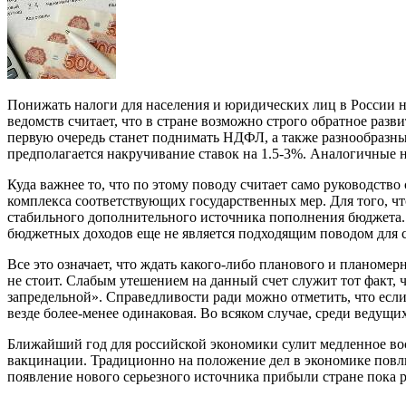
Понижать налоги для населения и юридических лиц в России н
ведомств считает, что в стране возможно строго обратное разв
первую очередь станет поднимать НДФЛ, а также разнообразны
предполагается накручивание ставок на 1.5-3%. Аналогичные н
Куда важнее то, что по этому поводу считает само руководств
комплекса соответствующих государственных мер. Для того, ч
стабильного дополнительного источника пополнения бюджета. В
бюджетных доходов еще не является подходящим поводом для с
Все это означает, что ждать какого-либо планового и планомер
не стоит. Слабым утешением на данный счет служит тот факт, 
запредельной». Справедливости ради можно отметить, что если
везде более-менее одинаковая. Во всяком случае, среди ведущ
Ближайший год для российской экономики сулит медленное вос
вакцинации. Традиционно на положение дел в экономике повли
появление нового серьезного источника прибыли стране пока р