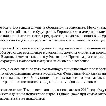
е будут. Во всяком случае, в обозримой перспективе. Между те
итие событий – налоги будут расти. Европейские и американские
е налоги на деятельность предприятий, зарабатывающих в ресу
астроения ходят и в среде отечественных экономических специа
о страны. По словам его отдельных представителей – снижение н
тобы это стало возможным в экономике должны сложиться подхо
 данный момент такового у России нет. При этом ряд специалист
окращения налоговой нагрузки на бизнес и население.
ного, а самое главное хоть сколь-нибудь существенного послабл
что на сегодняшний день в Российской Федерации фискальная наг
 складывать все действующие в странах налоги, то окончательна
их стран, не относящихся к традиционным офшорным зонам.
становление. Темпы возвращения к показателям 2019 года будут
яют и цены на популярное сырье. Однако, даже при самом благ
ассчитывать не приходится.