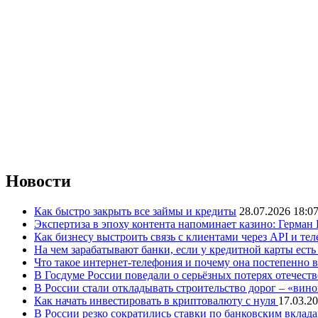
Новости
Как быстро закрыть все займы и кредиты
28.07.2026 18:0
Экспертиза в эпоху контента напоминает казино: Герман
Как бизнесу выстроить связь с клиентами через API и те
На чем зарабатывают банки, если у кредитной карты ест
Что такое интернет-телефония и почему она постепенно 
В Госдуме России поведали о серьёзных потерях отечест
В России стали откладывать строительство дорог – «вин
Как начать инвестировать в криптовалюту с нуля
17.03.20
В России резко сократились ставки по банковским вклад