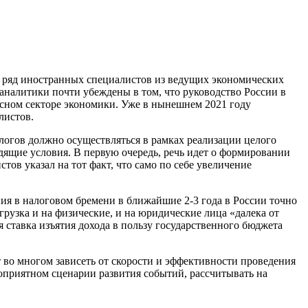
м, ряд иностранных специалистов из ведущих экономических
 аналитики почти убеждены в том, что руководство России в
рсном секторе экономики. Уже в нынешнем 2021 году
листов.
алогов должно осуществляться в рамках реализации целого
дящие условия. В первую очередь, речь идет о формировании
ов указал на тот факт, что само по себе увеличение
ения в налоговом бремени в ближайшие 2-3 года в России точно
рузка и на физические, и на юридические лица «далека от
я ставка изъятия дохода в пользу государственного бюджета
 во многом зависеть от скорости и эффективности проведения
оприятном сценарии развития событий, рассчитывать на