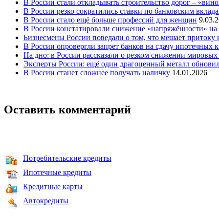
В России стали откладывать строительство дорог – «вин
В России резко сократились ставки по банковским вклад
В России стало ещё больше профессий для женщин
9.03.
В России констатировали снижение «напряжённости» на 
Бизнесмены России поведали о том, что мешает притоку
В России опровергли запрет банков на сдачу ипотечных к
На дно: в России рассказали о резком снижении мировых 
Эксперты России: ещё один драгоценный металл обновил 
В России станет сложнее получать наличку
14.01.2026
Оставить комментарий
Потребительские кредиты
Ипотечные кредиты
Кредитные карты
Автокредиты