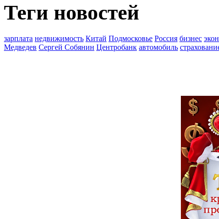
Теги новостей
зарплата
недвижимость
Китай
Подмосковье
Россия
бизнес
эко
Медведев
Сергей Собянин
Центробанк
автомобиль
страховани