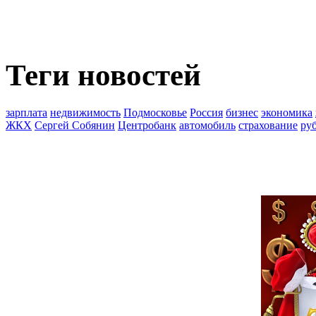
Теги новостей
зарплата
недвижимость
Подмосковье
Россия
бизнес
экономика
ЖКХ
Сергей Собянин
Центробанк
автомобиль
страхование
ру