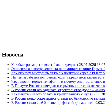
Новости
Как быстро закрыть все займы и кредиты
28.07.2026 18:0
Экспертиза в эпоху контента напоминает казино: Герман
Как бизнесу выстроить связь с клиентами через API и те
На чем зарабатывают банки, если у кредитной карты ест
Что такое интернет-телефония и почему она постепенно 
В Госдуме России поведали о серьёзных потерях отечест
В России стали откладывать строительство дорог – «вин
Как начать инвестировать в криптовалюту с нуля
17.03.20
В России резко сократились ставки по банковским вклад
В России стало ещё больше профессий для женщин
9.03.