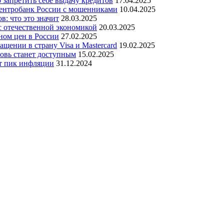
о запретить себе выдачу кредитов
17.04.2025
 Центробанк России с мошенниками
10.04.2025
: что это значит
28.03.2025
 с отечественной экономикой
20.03.2025
оном цен в России
27.02.2025
щении в страну Visa и Mastercard
19.02.2025
новь станет доступным
15.02.2025
ут пик инфляции
31.12.2024