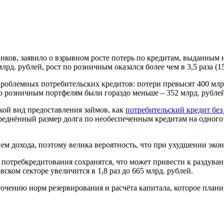
нков, заявило о взрывном росте потерь по кредитам, выданным
рд. рублей, рост по розничным оказался более чем в 3,5 раза (15
облемных потребительских кредитов: потери превысят 400 млрд.
по розничным портфелям были гораздо меньше – 352 млрд. рублей
акой вид предоставления займов, как
потребительский кредит без
усреднённый размер долга по необеспеченным кредитам на одного
нем дохода, поэтому велика вероятность, что при ухудшении эко
а потребкредитования сохранятся, что может привести к раздув
вском секторе увеличится в 1,8 раз до 665 млрд. рублей.
точению норм резервирования и расчёта капитала, которое план