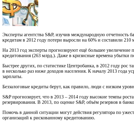
Эксперты агентства S&P, изучив международную отчетность ба
кредитам в 2012 году потери выросли на 60% и составили 210 мл
На 2013 год эксперты прогнозируют ещё большее увеличение пр
кредитования (263 млрд.). Даже в кризисные времена убытки 
Быстрее других, по статистике Центробанка, в 2012 году рос т
в несколько раз ниже доходов населения. К началу 2013 года 
зарплаты.
Беззалоговые кредиты берут, как правило, люди с низким уров
S&P прогнозирует, что в 2013 – 2014 году высокие темпы рост
резервирования. В 2013, по оценке S&P, объём резервов в банко
Помочь в данной ситуации могут действия регулятора по ужес
организаций к рискованному кредитованию.