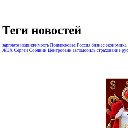
Теги новостей
зарплата
недвижимость
Подмосковье
Россия
бизнес
экономика
ЖКХ
Сергей Собянин
Центробанк
автомобиль
страхование
ру