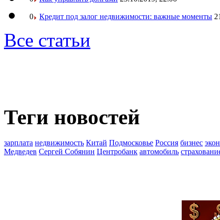
0
Кредит под залог недвижимости: важные моменты
2
Все статьи
Теги новостей
зарплата
недвижимость
Китай
Подмосковье
Россия
бизнес
эко
Медведев
Сергей Собянин
Центробанк
автомобиль
страховани