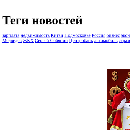
Теги новостей
зарплата
недвижимость
Китай
Подмосковье
Россия
бизнес
эко
Медведев
ЖКХ
Сергей Собянин
Центробанк
автомобиль
страх