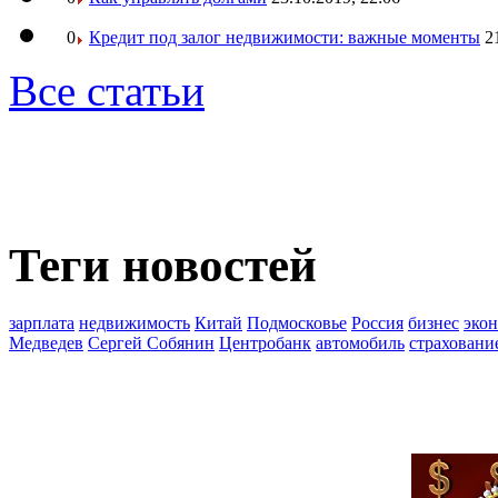
0
Кредит под залог недвижимости: важные моменты
2
Все статьи
Теги новостей
зарплата
недвижимость
Китай
Подмосковье
Россия
бизнес
эко
Медведев
Сергей Собянин
Центробанк
автомобиль
страховани