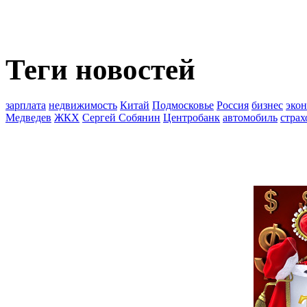
Теги новостей
зарплата
недвижимость
Китай
Подмосковье
Россия
бизнес
эко
Медведев
ЖКХ
Сергей Собянин
Центробанк
автомобиль
страх