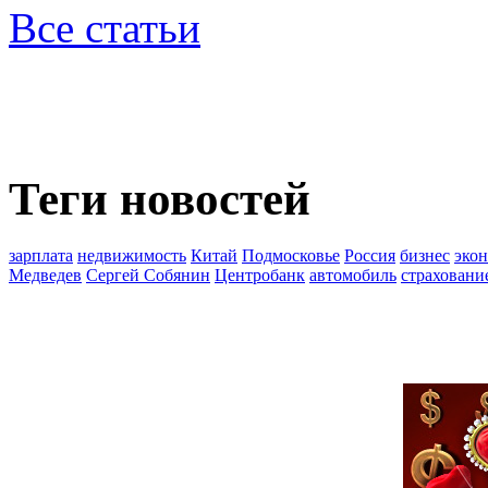
Все статьи
Теги новостей
зарплата
недвижимость
Китай
Подмосковье
Россия
бизнес
эко
Медведев
Сергей Собянин
Центробанк
автомобиль
страховани