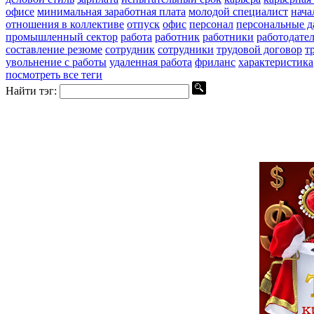
офисе
минимальная заработная плата
молодой специалист
нача
отношения в коллективе
отпуск
офис
персонал
персональные 
промышленный сектор
работа
работник
работники
работодате
составление резюме
сотрудник
сотрудники
трудовой договор
т
увольнение с работы
удаленная работа
фриланс
характеристика
посмотреть все теги
Найти тэг: