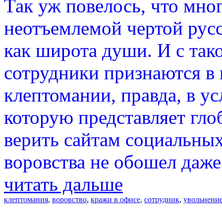
Так уж повелось, что мно
неотъемлемой чертой русс
как широта души. И с та
сотрудники признаются в
клептомании, правда, в у
которую представляет гло
верить сайтам социальных
воровства не обошел даже
читать дальше
клептомания
,
воровство
,
кражи в офисе
,
сотрудник
,
увольнени