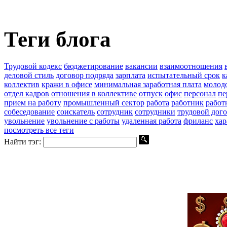
Теги блога
Трудовой кодекс
бюджетирование
вакансии
взаимоотношения
деловой стиль
договор подряда
зарплата
испытательный срок
к
коллектив
кражи в офисе
минимальная заработная плата
молод
отдел кадров
отношения в коллективе
отпуск
офис
персонал
пе
прием на работу
промышленный сектор
работа
работник
работ
собеседование
соискатель
сотрудник
сотрудники
трудовой дог
увольнение
увольнение с работы
удаленная работа
фриланс
хар
посмотреть все теги
Найти тэг: