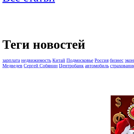
Теги новостей
зарплата
недвижимость
Китай
Подмосковье
Россия
бизнес
эко
Медведев
Сергей Собянин
Центробанк
автомобиль
страховани