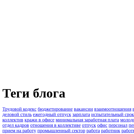
Теги блога
Трудовой кодекс
бюджетирование
вакансии
взаимоотношения
деловой стиль
ежегодный отпуск
зарплата
испытательный срок
коллектив
кражи в офисе
минимальная заработная плата
молод
отдел кадров
отношения в коллективе
отпуск
офис
персонал
пе
прием на работу
промышленный сектор
работа
работник
работ