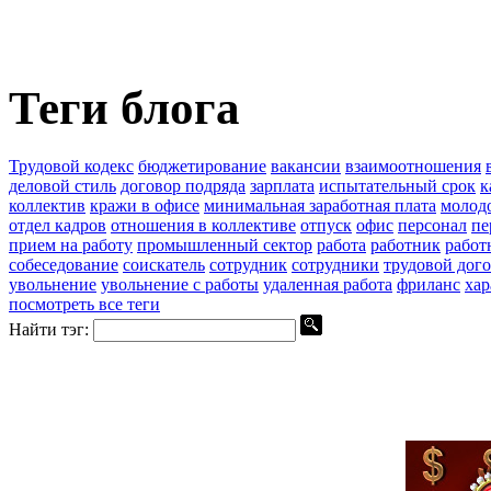
Теги блога
Трудовой кодекс
бюджетирование
вакансии
взаимоотношения
деловой стиль
договор подряда
зарплата
испытательный срок
к
коллектив
кражи в офисе
минимальная заработная плата
молод
отдел кадров
отношения в коллективе
отпуск
офис
персонал
пе
прием на работу
промышленный сектор
работа
работник
работ
собеседование
соискатель
сотрудник
сотрудники
трудовой дог
увольнение
увольнение с работы
удаленная работа
фриланс
хар
посмотреть все теги
Найти тэг: