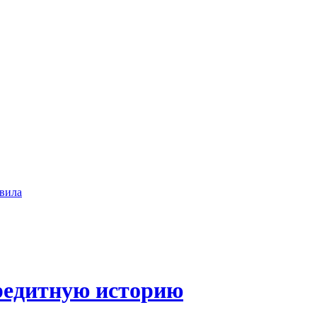
вила
редитную историю