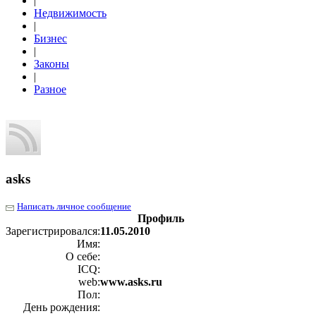
|
Недвижимость
|
Бизнес
|
Законы
|
Разное
asks
Написать личное сообщение
Профиль
Зарегистрировался:
11.05.2010
Имя:
О себе:
ICQ:
web:
www.asks.ru
Пол:
День рождения: