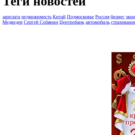
Теги новостей
зарплата
недвижимость
Китай
Подмосковье
Россия
бизнес
эко
Медведев
Сергей Собянин
Центробанк
автомобиль
страховани