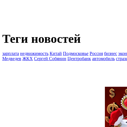
Теги новостей
зарплата
недвижимость
Китай
Подмосковье
Россия
бизнес
эко
Медведев
ЖКХ
Сергей Собянин
Центробанк
автомобиль
страх