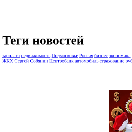
Теги новостей
зарплата
недвижимость
Подмосковье
Россия
бизнес
экономика
ЖКХ
Сергей Собянин
Центробанк
автомобиль
страхование
ру