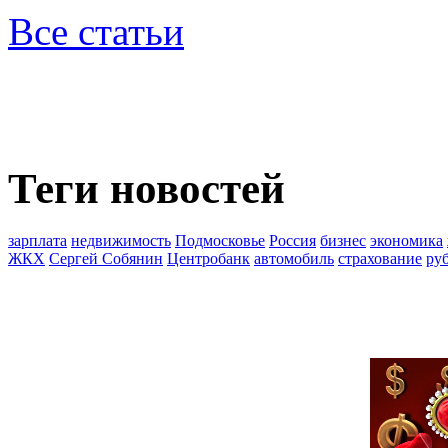
Все статьи
Теги новостей
зарплата
недвижимость
Подмосковье
Россия
бизнес
экономика
ЖКХ
Сергей Собянин
Центробанк
автомобиль
страхование
ру