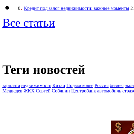
0
Кредит под залог недвижимости: важные моменты
2
Все статьи
Теги новостей
зарплата
недвижимость
Китай
Подмосковье
Россия
бизнес
эко
Медведев
ЖКХ
Сергей Собянин
Центробанк
автомобиль
страх