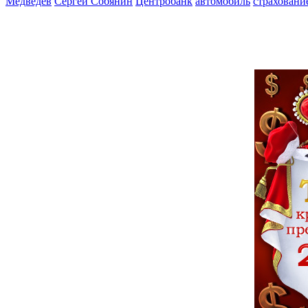
Медведев
Сергей Собянин
Центробанк
автомобиль
страховани