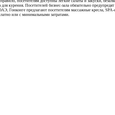
 правило, посетителям доступны лёгкие салаты и закуски, безалко
 для курения. Посетителей бизнес-зала обязательно предупредят 
 ОАЭ, Гонконге предлагают посетителям массажные кресла, SPA-
платно или с минимальными затратами.