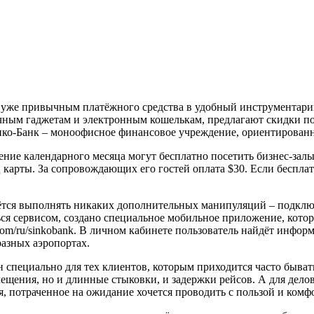
о уже привычным платёжного средства в удобный инструментари
ичным гаджетам и электронным кошелькам, предлагают скидки 
нко-Банк – моноофисное финансовое учреждение, ориентированно
чение календарного месяца могут бесплатно посетить бизнес-залы
ц карты. За сопровождающих его гостей оплата $30. Если беспла
ётся выполнять никаких дополнительных манипуляций – подклю
я сервисом, создано специальное мобильное приложение, которое
om/ru/sinkobank. В личном кабинете пользователь найдёт информ
разных аэропортах.
специально для тех клиентов, которым приходится часто бывать в
ещения, но и длинные стыковки, и задержки рейсов. А для делов
, потраченное на ожидание хочется проводить с пользой и комф