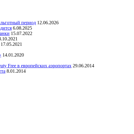
ь льготный период
12.06.2026
одится
6.08.2025
банки
15.07.2022
8.10.2021
17.05.2021
»
14.01.2020
uty Free в европейских аэропортах
29.06.2014
ета
8.01.2014