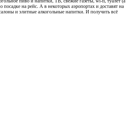
гольное пиво и напитки, ТВ, свежие газеты, wi-fi, туалет (а
о посадке на рейс. А в некоторых аэропортах и доставят на
салоны и элитные алкогольные напитки. И получить всё