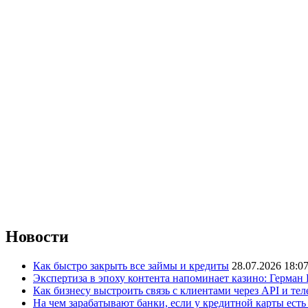
Новости
Как быстро закрыть все займы и кредиты
28.07.2026 18:0
Экспертиза в эпоху контента напоминает казино: Герман
Как бизнесу выстроить связь с клиентами через API и те
На чем зарабатывают банки, если у кредитной карты ест