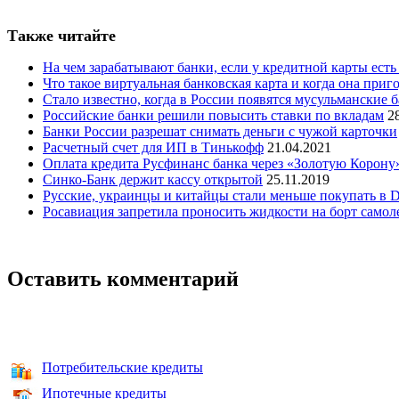
Также читайте
На чем зарабатывают банки, если у кредитной карты ест
Что такое виртуальная банковская карта и когда она приг
Стало известно, когда в России появятся мусульманские 
Российские банки решили повысить ставки по вкладам
2
Банки России разрешат снимать деньги с чужой карточки
Расчетный счет для ИП в Тинькофф
21.04.2021
Оплата кредита Русфинанс банка через «Золотую Корону
Синко-Банк держит кассу открытой
25.11.2019
Русские, украинцы и китайцы стали меньше покупать в D
Росавиация запретила проносить жидкости на борт самол
Оставить комментарий
Потребительские кредиты
Ипотечные кредиты