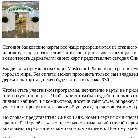
Сегодня банковские карты всё чаще превращаются из ставшег
используют для начисления кэшбеков, привязывают их к разл
возможность держателям своих карт предоставляет сегодня Си
Владельцы премиальных карт Mastercard Platinum два раза в те
городах мира. Без оплаты может проходить только сам владеле
держатель карты должен будет заплатить тоже $30.
Чтобы стать участником программы, держателю карты не прид
при получении карты. Чтобы клиентам было удобно пользоватьс
личный кабинет и с компьютера, посетив сайт www.loungekey.c
участники программы, а также об услугах, предоставляемых в 
По словам представителя Синко-Банк, новый сервис был сделан 
границей. Перелёты – это не только оптимальный способ перем
возможность работать за компьютером удалённо. Поэтому время