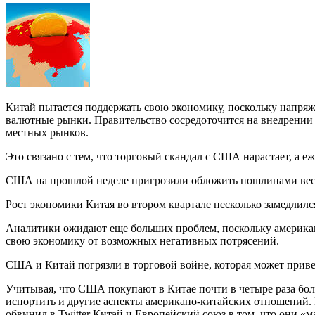
Китай пытается поддержать свою экономику, поскольку напряже
валютные рынки. Правительство сосредоточится на внедрении
местных рынков.
Это связано с тем, что торговый скандал с США нарастает, а 
США на прошлой неделе пригрозили обложить пошлинами вес
Рост экономики Китая во втором квартале несколько замедлилс
Аналитики ожидают еще больших проблем, поскольку американ
свою экономику от возможных негативных потрясений.
США и Китай погрязли в торговой войне, которая может приве
Учитывая, что США покупают в Китае почти в четыре раза боль
испортить и другие аспекты американо-китайских отношений.
обвинил в Twitter Китай и Европейский союз в том, что они «