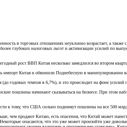
нность в торговых отношениях неуклонно возрастает, а также с
 более глубоких налоговых льгот и активизации усилий по вып
ежегодный рост ВВП Китая несколько замедлился во втором кварта
ь импорт Китая и обвинили Поднебесную в манипулировании в
я (до годовых темпов в 6,7%), и это происходит на фоне усилий
ские пошлины начинают сказываться на бизнесе. При этом набл
сти к тому, что США сильно поднимут пошлины на все 500 млрд
ше, чем продают Китаю, есть опасения, что Китай может нанест
 Некоторые опасаются, что это уже может произойти уже довол
манипулируют своими валютами и процентными ставками». Китай 