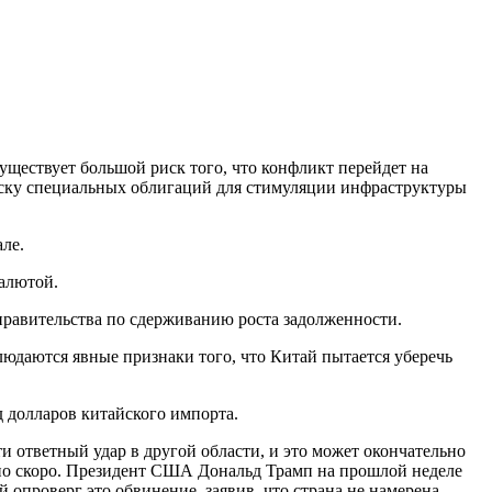
уществует большой риск того, что конфликт перейдет на
уску специальных облигаций для стимуляции инфраструктуры
ле.
алютой.
 правительства по сдерживанию роста задолженности.
юдаются явные признаки того, что Китай пытается уберечь
 долларов китайского импорта.
и ответный удар в другой области, и это может окончательно
ьно скоро. Президент США Дональд Трамп на прошлой неделе
опроверг это обвинение, заявив, что страна не намерена