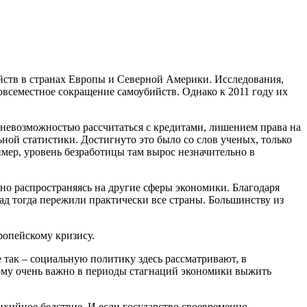
йств в странах Европы и Северной Америки. Исследования,
всеместное сокращение самоубийств. Однако к 2011 году их
 невозможностью рассчитаться с кредитами, лишением права на
ной статистики. Достигнуто это было со слов ученых, только
ер, уровень безработицы там вырос незначительно в
но распространяясь на другие сферы экономики. Благодаря
ад тогда пережили практически все страны. Большинству из
ропейскому кризису.
 так – социальную политику здесь рассматривают, в
этому очень важно в периоды стагнаций экономики выжить
ихийное бедствие. И если государство своевременно