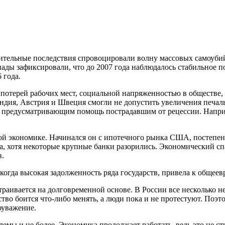
лительные последствия спровоцировали волну массовых самоуби
ды зафиксировали, что до 2007 года наблюдалось стабильное по
 года.
 потерей рабочих мест, социальной напряженностью в обществе,
ндия, Австрия и Швеция смогли не допустить увеличения печаль
 предусматривающим помощь пострадавшим от рецессии. Наприм
ой экономике. Начинался он с ипотечного рынка США, постепен
а, хотя некоторые крупные банки разорились. Экономический сп
в.
когда высокая задолженность ряда государств, привела к общеев
раивается на долговременной основе. В России все несколько не
ство боится что-либо менять, а люди пока и не протестуют. По
оуважение.
мы и не более. Экономика продолжает работать, ведь это не ст