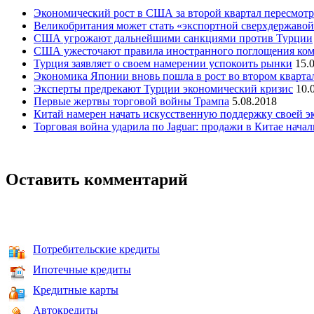
Экономический рост в США за второй квартал пересмот
Великобритания может стать «экспортной сверхдержавой
США угрожают дальнейшими санкциями против Турции
США ужесточают правила иностранного поглощения ко
Турция заявляет о своем намерении успокоить рынки
15.
Экономика Японии вновь пошла в рост во втором кварта
Эксперты предрекают Турции экономический кризис
10.
Первые жертвы торговой войны Трампа
5.08.2018
Китай намерен начать искусственную поддержку своей э
Торговая война ударила по Jaguar: продажи в Китае начал
Оставить комментарий
Потребительские кредиты
Ипотечные кредиты
Кредитные карты
Автокредиты