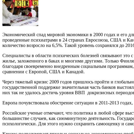
Экономический спад мировой экономики в 2000 годах и его д
проведенные психиатрами в 24 странах Евросоюза, США и Кана
количество возросло на 6,5%. Такой уровень сохранялся до 2016
Специалисты в области психических болезней связывают это с
жилье, заложенного в баках и многими другими. Только Финля
благодаря своевременно внедренным социальным программам,
сравнении с Европой, США и Канадой.
Через тяжелый кризис 2009 годов пришлось пройти и глобальн
государственной поддержке значительная часть банков выстоял
них так не удалось достичь уровня ВВП докризисных периодо
Европа почувствовала обострение ситуации в 2011-2013 годах, 
Российские ученые отмечают, что политика в любой сфере выст
большинстве случаев, как сиюминутную деятельность. Государ
психологически. Для этого нужно сохранить самооценку и сам
Кризис подразумевает тяжелые социально-экономические пробле