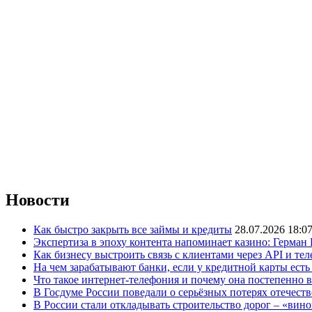
Новости
Как быстро закрыть все займы и кредиты
28.07.2026 18:0
Экспертиза в эпоху контента напоминает казино: Герман
Как бизнесу выстроить связь с клиентами через API и те
На чем зарабатывают банки, если у кредитной карты ест
Что такое интернет-телефония и почему она постепенно 
В Госдуме России поведали о серьёзных потерях отечест
В России стали откладывать строительство дорог – «вин