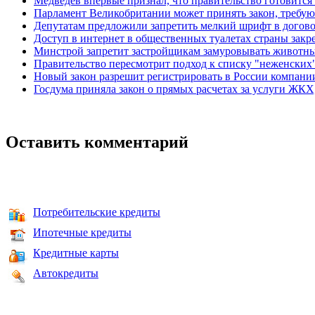
Медведев впервые признал, что правительство готовитс
Парламент Великобритании может принять закон, требую
Депутатам предложили запретить мелкий шрифт в догов
Доступ в интернет в общественных туалетах страны закр
Минстрой запретит застройщикам замуровывать животны
Правительство пересмотрит подход к списку "неженских
Новый закон разрешит регистрировать в России компании
Госдума приняла закон о прямых расчетах за услуги ЖК
Оставить комментарий
Потребительские кредиты
Ипотечные кредиты
Кредитные карты
Автокредиты