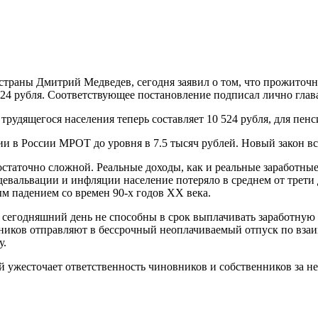
страны Дмитрий Медведев, сегодня заявил о том, что прожиточ
а 324 рубля. Соответствующее постановление подписал лично глав
удящегося населения теперь составляет 10 524 рубля, для пенсио
 в России МРОТ до уровня в 7.5 тысяч рублей. Новый закон вст
достаточно сложной. Реальные доходы, как и реальные заработн
девальвации и инфляции население потеряло в среднем от трети 
м падением со времен 90-х годов XX века.
а сегодняшний день не способны в срок выплачивать заработную
удников отправляют в бессрочный неоплачиваемый отпуск по взаи
у.
ый ужесточает ответственность чиновников и собственников за 