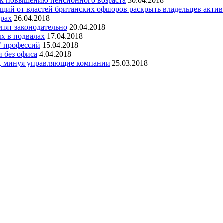
я к повышению пенсионного возраста
30.04.2018
щий от властей британских офшоров раскрыть владельцев актив
орах
26.04.2018
епят законодательно
20.04.2018
х в подвалах
17.04.2018
" профессий
15.04.2018
 без офиса
4.04.2018
Х, минуя управляющие компании
25.03.2018