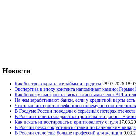
Новости
Как быстро закрыть все займы и кредиты
28.07.2026 18:0
Экспертиза в эпоху контента напоминает казино: Герман
Как бизнесу выстроить связь с клиентами через API и те
На чем зарабатывают банки, если у кредитной карты ест
Что такое интернет-телефония и почему она постепенно 
В Госдуме России поведали о серьёзных потерях отечест
В России стали откладывать строительство дорог – «вин
Как начать инвестировать в криптовалюту с нуля
17.03.20
В России резко сократились ставки по банковским вклад
В России стало ещё больше профессий для женщин
9.03.