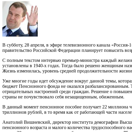
В субботу, 28 апреля, в эфире телевизионного канала «Россия
правительство Российской Федерации планирует повысить возр
С полным текстом интервью премьер-министра каждый желающ
установлены в 1940-х годах. Тогда было решено женщинам назна
Жизнь изменилась, уровень средней продолжительности жизни 
Уже многие годы идет обсуждение вокруг данной темы, которая
бюджет Пенсионного фонда не оказался разбалансированным. Т
отрицательных настроений среди граждан. Решение о повышении
страны не почувствовало себя незащищенным, обиженным.
В данный момент пенсионное пособие получает 22 миллиона чел
триллионов рублей, в то время как от работающей части населе
Анатолий Вишневский, директор института демографии Высшей
пенсионного возраста и малого количества трудоспособного 