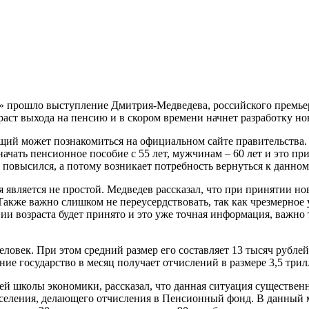
-1» прошло выступление Дмитрия-Медведева, российского премьер
аст выхода на пенсию и в скором времени начнет разработку но
ий может познакомиться на официальном сайте правительства.
чать пенсионное пособие с 55 лет, мужчинам – 60 лет и это при
повысился, а потому возникает потребность вернуться к данном
 является не простой. Медведев рассказал, что при принятии но
акже важно слишком не переусердствовать, так как чрезмерное
 возраста будет принято и это уже точная информация, важно т
овек. При этом средний размер его составляет 13 тысяч рублей.
ние государство в месяц получает отчислений в размере 3,5 три
 школы экономики, рассказал, что данная ситуация существенн
населения, делающего отчисления в Пенсионный фонд. В данный