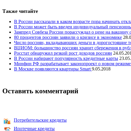
Также читайте
В России рассказали в каком возрасте пора начинать отк
В России может быть введен индивидуальный пенсионны
Зампред Совбеза России порассуждал о цене на вакцину 
80 процентов россиян заявили о кризисе в экономике
28.
Число россиян, вкладывающих деньги в дорогостоящие т
ВЦИОМ: большинство россиян хранит сбережения в рубля
Росстат обнаружил резкий рост доходов россиян
24.05.20
В России набирают популярность кредитные карты
23.05
Минфин РФ разрабатывает законопроект о новом режиме
В Москве появляются квартиры Smart
9.05.2018
Оставить комментарий
Потребительские кредиты
Ипотечные кредиты