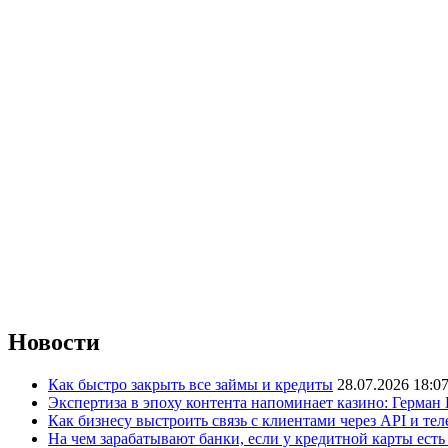
Новости
Как быстро закрыть все займы и кредиты
28.07.2026 18:0
Экспертиза в эпоху контента напоминает казино: Герман
Как бизнесу выстроить связь с клиентами через API и те
На чем зарабатывают банки, если у кредитной карты ест