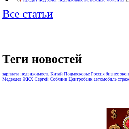
Все статьи
Теги новостей
зарплата
недвижимость
Китай
Подмосковье
Россия
бизнес
эко
Медведев
ЖКХ
Сергей Собянин
Центробанк
автомобиль
страх