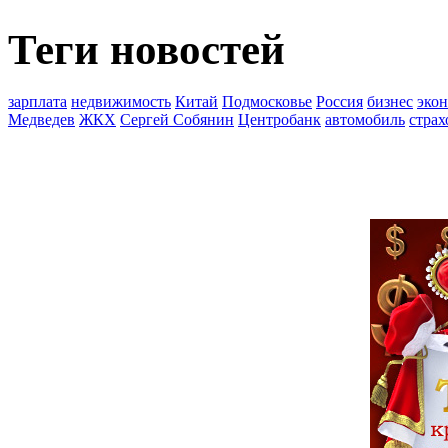
Теги новостей
зарплата
недвижимость
Китай
Подмосковье
Россия
бизнес
эко
Медведев
ЖКХ
Сергей Собянин
Центробанк
автомобиль
страх