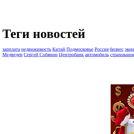
Теги новостей
зарплата
недвижимость
Китай
Подмосковье
Россия
бизнес
эко
Медведев
Сергей Собянин
Центробанк
автомобиль
страховани