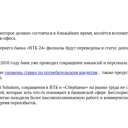
оторое должно состояться в ближайшее время, коснётся вспомо
к-офиса.
ернего банка «ВТБ 24» филиалы будут переведены в статус доп
 2010 году банк уже проводил сокращение вакансий и персонала
ыли
снижены ставки по потребительским кредитам
, также предус
%.
 Solutions, сокращения в ВТБ и «Сбербанке» на рынке труда не 
дей, которые хоть что-то понимают в банковской сфере. Бесспор
 легко находили более высокооплачиваемую работу в коммерческ
время переизбыток.