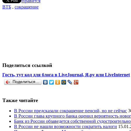
Нравится
ВТБ
,
сокращение
Поделиться ссылкой
Гость, тут код для блога в LiveJournal, Я.ру или LiveInternet
Поделиться…
Также читайте
В России предсказали сокращение пенсий, но не сейчас
3
В России глава крупного банка оценил вероятность ново
Банк из России обзаведется собственной судостроительн
В России не нашли возможности сократить налоги
15.01.