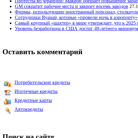
Протесты во Франции: Макрон обещает повышение зара
GM сократит рабочие места и закроет восемь заводов
27.
Фирмы, использующие иностранный персонал, столкнули
Сотрудники Ryanair, которые «провели ночь в аэропорту
Самый крупный «шахтер» в мире утверждает, что к 2025
Уровень безработицы в США достиг 49-летнего миниму
Оставить комментарий
Потребительские кредиты
Ипотечные кредиты
Кредитные карты
Автокредиты
Поиск на сайте