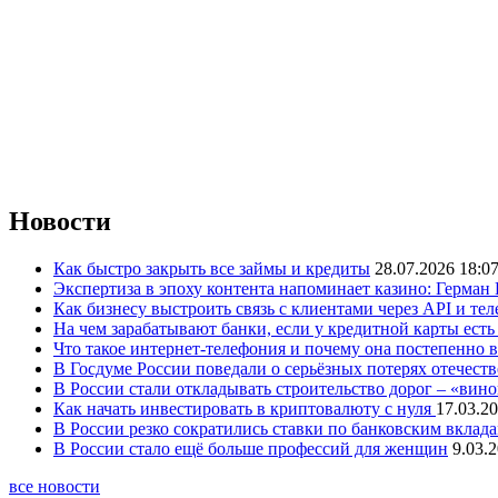
Новости
Как быстро закрыть все займы и кредиты
28.07.2026 18:0
Экспертиза в эпоху контента напоминает казино: Герман
Как бизнесу выстроить связь с клиентами через API и те
На чем зарабатывают банки, если у кредитной карты ест
Что такое интернет-телефония и почему она постепенно 
В Госдуме России поведали о серьёзных потерях отечест
В России стали откладывать строительство дорог – «вин
Как начать инвестировать в криптовалюту с нуля
17.03.20
В России резко сократились ставки по банковским вклад
В России стало ещё больше профессий для женщин
9.03.
все новости