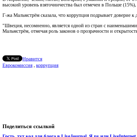
высокий уровень взяточничества был отмечен в Польше (15%), 
Г-жа Мальмстрём сказала, что коррупция подрывает доверие к 
"Швеция, несомненно, является одной из стран с наименьшим
Мальмстрём, отмечая роль законов о прозрачности и открытост
Нравится
Еврокомиссия
,
коррупция
Поделиться ссылкой
Гость, тут код для блога в LiveJournal, Я.ру или LiveInternet