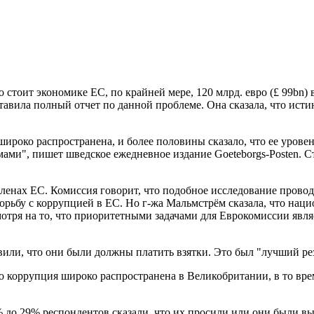
о стоит экономике ЕС, по крайней мере, 120 млрд. евро (£ 99bn)
вила полный отчет по данной проблеме. Она сказала, что истин
широко распространена, и более половины сказало, что ее уров
ами", пишет шведское ежедневное издание Goeteborgs-Posten. С
ленах ЕС. Комиссия говорит, что подобное исследование провод
орьбу с коррупцией в ЕС. Но г-жа Мальмстрём сказала, что на
отря на то, что приоритетными задачами для Еврокомиссии явля
явили, что они были должны платить взятки. Это был "лучший рез
то коррупция широко распространена в Великобритании, в то вр
 до 29% респондентов сказали, что их просили или они были вы