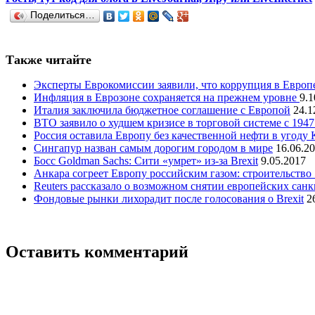
Поделиться…
Также читайте
Эксперты Еврокомиссии заявили, что коррупция в Европ
Инфляция в Еврозоне сохраняется на прежнем уровне
9.1
Италия заключила бюджетное соглашение с Европой
24.1
ВТО заявило о худшем кризисе в торговой системе с 1947
Россия оставила Европу без качественной нефти в угоду
Сингапур назван самым дорогим городом в мире
16.06.2
Босс Goldman Sachs: Сити «умрет» из-за Brexit
9.05.2017
Анкара согреет Европу российским газом: строительство
Reuters рассказало о возможном снятии европейских сан
Фондовые рынки лихорадит после голосования о Brexit
2
Оставить комментарий