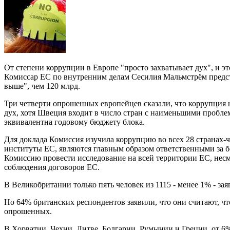
От степени коррупции в Европе "просто захватывает дух", и эт
Комиссар ЕС по внутренним делам Сесилия Мальмстрём предста
выше", чем 120 млрд.
Три четверти опрошенных европейцев сказали, что коррупция 
дух, хотя Швеция входит в число стран с наименьшими проблем
эквивалентна годовому бюджету блока.
Для доклада Комиссия изучила коррупцию во всех 28 странах-ч
институты ЕС, являются главным образом ответственными за б
Комиссию провести исследование на всей территории ЕС, несм
соблюдения договоров ЕС.
В Великобритании только пять человек из 1115 - менее 1% - за
Но 64% британских респондентов заявили, что они считают, ч
опрошенных.
В Хорватии, Чехии, Литве, Болгарии, Румынии и Греции, от 6%