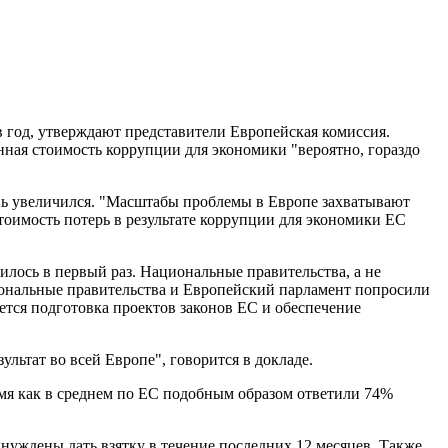
 в год, утверждают представители Европейская комиссия.
ная стоимость коррупции для экономики "вероятно, гораздо
ень увеличился. "Масштабы проблемы в Европе захватывают
тоимость потерь в результате коррупции для экономики ЕС
илось в первый раз. Национальные правительства, а не
циональные правительства и Европейский парламент попросили
ется подготовка проектов законов ЕС и обеспечение
ультат во всей Европе", говорится в докладе.
емя как в среднем по ЕС подобным образом ответили 74%
нуждены дать взятку в течение последних 12 месяцев. Также