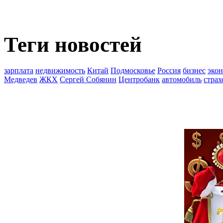
Теги новостей
зарплата
недвижимость
Китай
Подмосковье
Россия
бизнес
эко
Медведев
ЖКХ
Сергей Собянин
Центробанк
автомобиль
страх