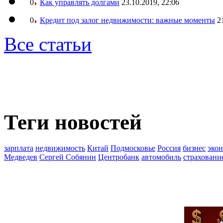
0
Как управлять долгами
23.10.2019, 22:06
0
Кредит под залог недвижимости: важные моменты
2
Все статьи
Теги новостей
зарплата
недвижимость
Китай
Подмосковье
Россия
бизнес
эко
Медведев
Сергей Собянин
Центробанк
автомобиль
страховани