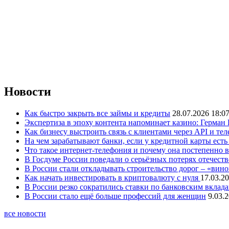
Новости
Как быстро закрыть все займы и кредиты
28.07.2026 18:0
Экспертиза в эпоху контента напоминает казино: Герман
Как бизнесу выстроить связь с клиентами через API и те
На чем зарабатывают банки, если у кредитной карты ест
Что такое интернет-телефония и почему она постепенно 
В Госдуме России поведали о серьёзных потерях отечест
В России стали откладывать строительство дорог – «вин
Как начать инвестировать в криптовалюту с нуля
17.03.20
В России резко сократились ставки по банковским вклад
В России стало ещё больше профессий для женщин
9.03.
все новости