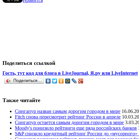
Нравится
Поделиться ссылкой
Гость, тут код для блога в LiveJournal, Я.ру или LiveInternet
Поделиться…
Также читайте
Сингапур назван самым дорогим городом в мире
16.06.2
Fitch снова пересмотрит рейтинг России в апреле
10.03.2
Сингапур остается самым дорогим городом в мире
3.03.2
Moody's понизило рейтинги еще ряда российских банков
S&P снизило кредитный рейтинг России до «мусорного» 