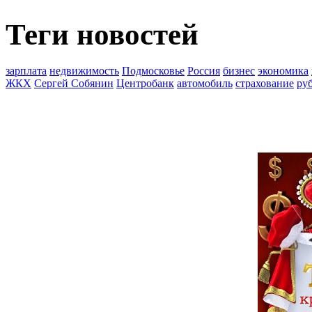
Теги новостей
зарплата
недвижимость
Подмосковье
Россия
бизнес
экономика
ЖКХ
Сергей Собянин
Центробанк
автомобиль
страхование
ру