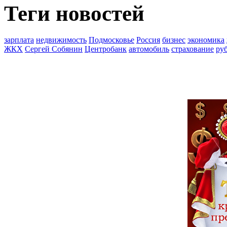
Теги новостей
зарплата
недвижимость
Подмосковье
Россия
бизнес
экономика
ЖКХ
Сергей Собянин
Центробанк
автомобиль
страхование
ру